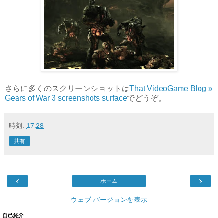
さらに多くのスクリーンショットは
That VideoGame Blog »
Gears of War 3 screenshots surface
でどうぞ。
時刻:
17:28
共有
‹
›
ホーム
ウェブ バージョンを表示
自己紹介