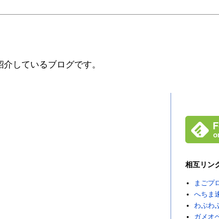
紹介しているブログです。
相互リン
まごプ
へちま
わぷわ
ガメオ