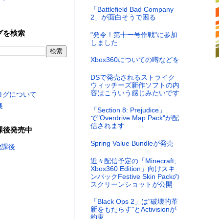
く
「Battlefield Bad Company
2」が面白そうで困る
グを検索
"発令！第十一号作戦"に参加
しました
Xbox360についての噂などを
DSで発売されるストライク
ウィッチーズ新作ソフトの内
容はこういう感じみたいです
ログについて
集
「Section 8: Prejudice」
で"Overdrive Map Pack"が配
信されます
課後発売中
Spring Value Bundleが発売
近々配信予定の「Minecraft;
Xbox360 Edition」向けスキ
ンパックFestive Skin Packの
スクリーンショットが公開
「Black Ops 2」は"破壊的革
新をもたらす"とActivisionが
約束