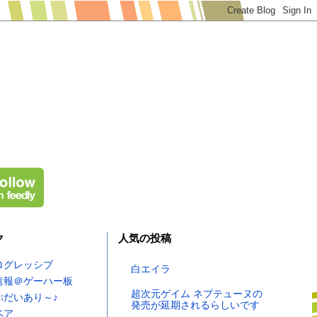
ク
人気の投稿
ログレッシブ
白エイラ
速報＠ゲーハー板
超次元ゲイム ネプテューヌの
ぷだいあり～♪
発売が延期されるらしいです
ベア