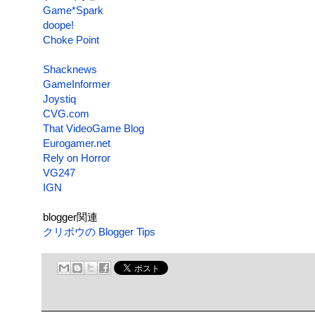
Game*Spark
doope!
Choke Point
Shacknews
GameInformer
Joystiq
CVG.com
That VideoGame Blog
Eurogamer.net
Rely on Horror
VG247
IGN
blogger関連
クリボウの Blogger Tips