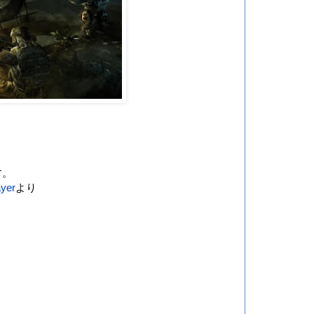
す。
ayer
より