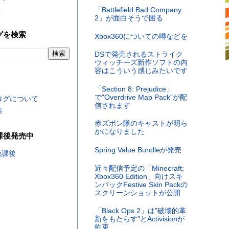
く
「Battlefield Bad Company
2」が面白そうで困る
グを検索
Xbox360についての噂などを
DSで発売されるストライク
ウィッチーズ新作ソフトの内
容はこういう感じみたいです
「Section 8: Prejudice」
で"Overdrive Map Pack"が配
ログについて
信されます
集
赤ズボン隊のキャストが明ら
かになりました
課後発売中
Spring Value Bundleが発売
近々配信予定の「Minecraft;
Xbox360 Edition」向けスキ
ンパックFestive Skin Packの
スクリーンショットが公開
「Black Ops 2」は"破壊的革
新をもたらす"とActivisionが
約束