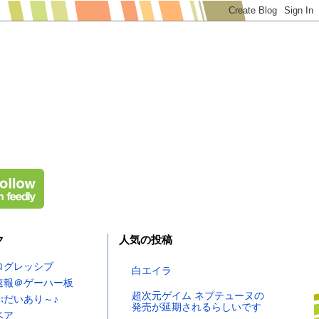
ク
人気の投稿
ログレッシブ
白エイラ
速報＠ゲーハー板
超次元ゲイム ネプテューヌの
ぷだいあり～♪
発売が延期されるらしいです
ベア