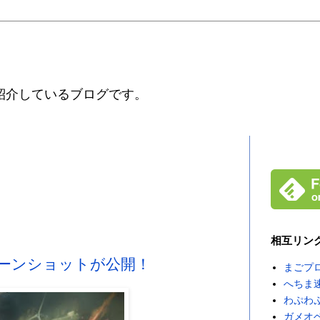
紹介しているブログです。
相互リン
クリーンショットが公開！
まごプ
へちま
わぷわ
ガメオ