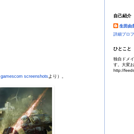
自己紹介
生田由
詳細プロ
ひとこと
独自ドメイン
す。大変お
http://fe
s gamescom screenshots
より）。