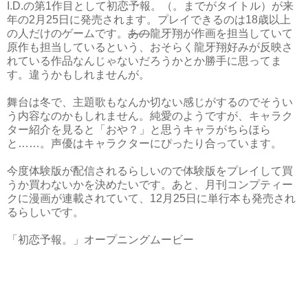
I.D.の第1作目として初恋予報。（。までがタイトル）が来
年の2月25日に発売されます。プレイできるのは18歳以上
の人だけのゲームです。
あの
龍牙翔が作画を担当していて
原作も担当しているという、おそらく龍牙翔好みが反映さ
れている作品なんじゃないだろうかとか勝手に思ってま
す。違うかもしれませんが。
舞台は冬で、主題歌もなんか切ない感じがするのでそうい
う内容なのかもしれません。純愛のようですが、キャラク
ター紹介を見ると「おや？」と思うキャラがちらほら
と……。声優はキャラクターにぴったり合っています。
今度体験版が配信されるらしいので体験版をプレイして買
うか買わないかを決めたいです。あと、月刊コンプティー
クに漫画が連載されていて、12月25日に単行本も発売され
るらしいです。
「初恋予報。」オープニングムービー