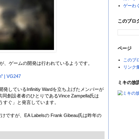
ゲーわ
このブロ
ページ
このブ
entですが、ゲームの開発は行われているようです。
リンク
n” | VG247
ミキの放
リーズを開発しているInfinitiy Wardを立ち上げたメンバーが
共同創設者者のひとりであるVince Zampella氏は
いけばもうすぐ」と発言しています。
EA Labelsの Frank Gibeau氏は昨年の