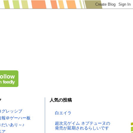
ク
人気の投稿
ログレッシブ
白エイラ
速報＠ゲーハー板
超次元ゲイム ネプテューヌの
ぷだいあり～♪
発売が延期されるらしいです
ベア