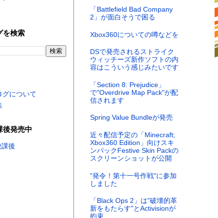
く
「Battlefield Bad Company
2」が面白そうで困る
グを検索
Xbox360についての噂などを
DSで発売されるストライク
ウィッチーズ新作ソフトの内
容はこういう感じみたいです
「Section 8: Prejudice」
で"Overdrive Map Pack"が配
ログについて
信されます
集
Spring Value Bundleが発売
課後発売中
近々配信予定の「Minecraft;
Xbox360 Edition」向けスキ
ンパックFestive Skin Packの
スクリーンショットが公開
"発令！第十一号作戦"に参加
しました
「Black Ops 2」は"破壊的革
新をもたらす"とActivisionが
約束