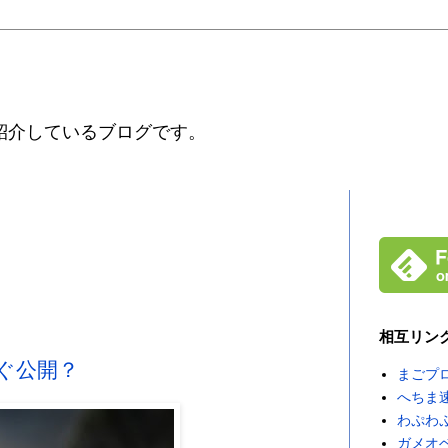
紹介しているブログです。
相互リン
うすぐ公開？
まごプ
へちま
わぷわ
ガメオ