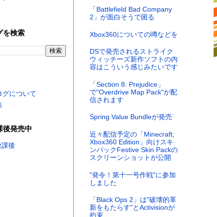
く
「Battlefield Bad Company
2」が面白そうで困る
グを検索
Xbox360についての噂などを
DSで発売されるストライク
ウィッチーズ新作ソフトの内
容はこういう感じみたいです
「Section 8: Prejudice」
で"Overdrive Map Pack"が配
ログについて
信されます
集
Spring Value Bundleが発売
課後発売中
近々配信予定の「Minecraft;
Xbox360 Edition」向けスキ
ンパックFestive Skin Packの
スクリーンショットが公開
"発令！第十一号作戦"に参加
しました
「Black Ops 2」は"破壊的革
新をもたらす"とActivisionが
約束