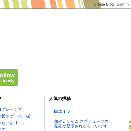
ク
人気の投稿
ログレッシブ
白エイラ
速報＠ゲーハー板
超次元ゲイム ネプテューヌの
ぷだいあり～♪
発売が延期されるらしいです
ベア