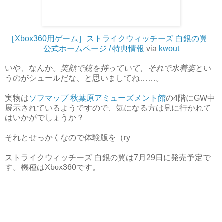
［Xbox360用ゲーム］ストライクウィッチーズ 白銀の翼
公式ホームページ / 特典情報
via
kwout
いや、なんか。
笑顔で銃を持っていて、それで水着姿
とい
うのがシュールだな、と思いましてね……。
実物は
ソフマップ 秋葉原アミューズメント館
の4階にGW中
展示されているようですので、気になる方は見に行かれて
はいかがでしょうか？
それとせっかくなので体験版を（ry
ストライクウィッチーズ 白銀の翼は7月29日に発売予定で
す。機種はXbox360です。