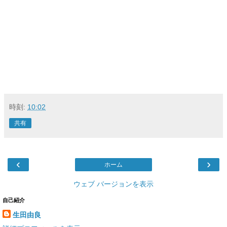
時刻:
10:02
共有
‹
›
ホーム
ウェブ バージョンを表示
自己紹介
生田由良