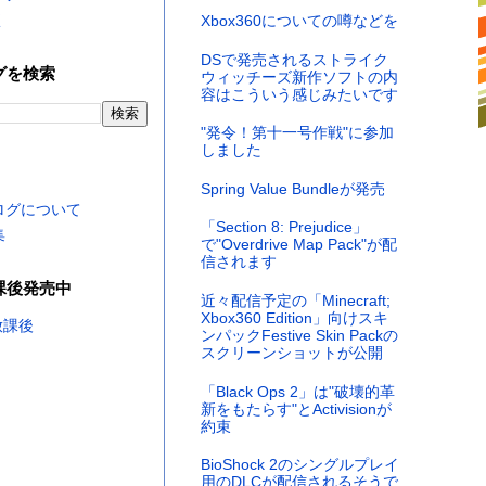
く
Xbox360についての噂などを
DSで発売されるストライク
グを検索
ウィッチーズ新作ソフトの内
容はこういう感じみたいです
"発令！第十一号作戦"に参加
しました
Spring Value Bundleが発売
ログについて
「Section 8: Prejudice」
集
で"Overdrive Map Pack"が配
信されます
課後発売中
近々配信予定の「Minecraft;
Xbox360 Edition」向けスキ
ンパックFestive Skin Packの
スクリーンショットが公開
「Black Ops 2」は"破壊的革
新をもたらす"とActivisionが
約束
BioShock 2のシングルプレイ
用のDLCが配信されるそうで