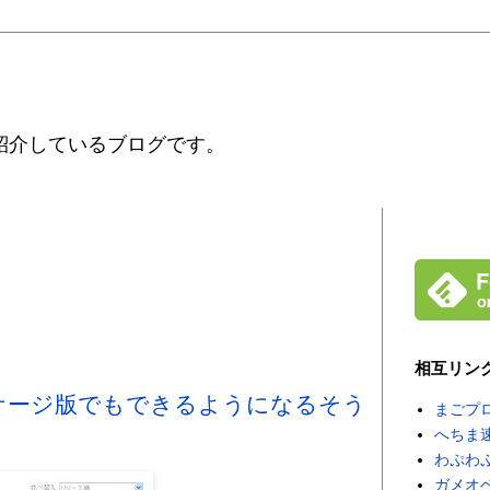
紹介しているブログです。
相互リン
はパッケージ版でもできるようになるそう
まごプ
へちま
わぷわ
ガメオ