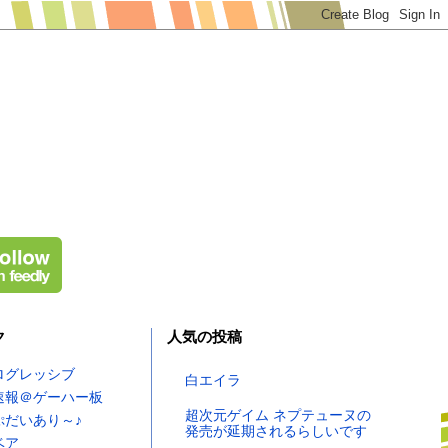
ク
人気の投稿
ログレッシブ
白エイラ
速報＠ゲーハー板
超次元ゲイム ネプテューヌの
ぷだいあり～♪
発売が延期されるらしいです
ベア