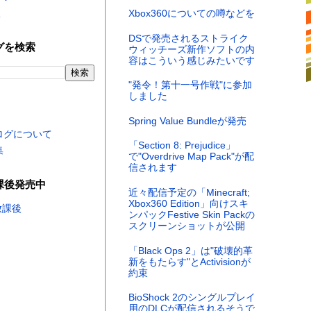
く
Xbox360についての噂などを
DSで発売されるストライク
グを検索
ウィッチーズ新作ソフトの内
容はこういう感じみたいです
"発令！第十一号作戦"に参加
しました
Spring Value Bundleが発売
ログについて
「Section 8: Prejudice」
集
で"Overdrive Map Pack"が配
信されます
課後発売中
近々配信予定の「Minecraft;
Xbox360 Edition」向けスキ
ンパックFestive Skin Packの
スクリーンショットが公開
「Black Ops 2」は"破壊的革
新をもたらす"とActivisionが
約束
BioShock 2のシングルプレイ
用のDLCが配信されるそうで