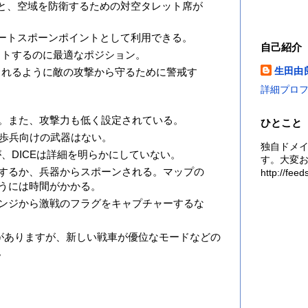
席と、空域を防衛するための対空タレット席が
シュートスポーンポイントとして利用できる。
自己紹介
ポットするのに最適なポジション。
生田由
けられるように敵の攻撃から守るために警戒す
詳細プロ
。また、攻撃力も低く設定されている。
ひとこと
い歩兵向けの武器はない。
独自ドメイン
あるが、DICEは詳細を明らかにしていない。
す。大変お
するか、兵器からスポーンされる。マップの
http://fe
うには時間がかかる。
ンジから激戦のフラグをキャプチャーするな
3つのマップがありますが、新しい戦車が優位なモードなどの
。