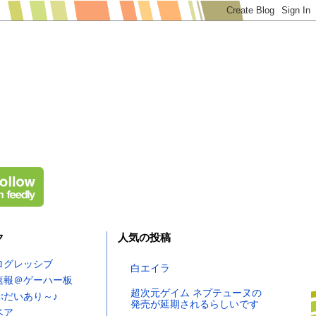
ク
人気の投稿
ログレッシブ
白エイラ
速報＠ゲーハー板
超次元ゲイム ネプテューヌの
ぷだいあり～♪
発売が延期されるらしいです
ベア