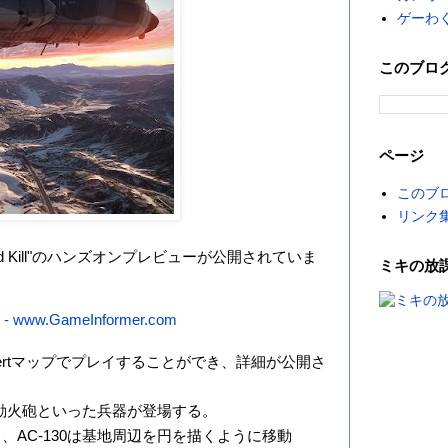
ゲーわ
このブロ
ページ
このブ
リンク
Armored Kill"のハンズオンプレビューが公開されていま
ミキの放
res - www.GameInformer.com
esertマップでプレイすることができ、詳細が公開さ
ギー、機動火砲といった兵器が登場する。
、AC-130は基地周辺を円を描くように移動