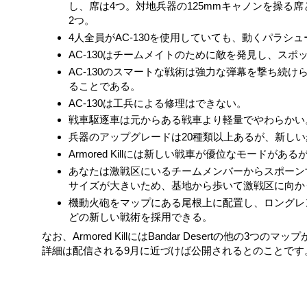
し、席は4つ。対地兵器の125mmキャノンを操る
2つ。
4人全員がAC-130を使用していても、動くパラ
AC-130はチームメイトのために敵を発見し、ス
AC-130のスマートな戦術は強力な弾幕を撃ち続
ることである。
AC-130は工兵による修理はできない。
戦車駆逐車は元からある戦車より軽量でやわらかい
兵器のアップグレードは20種類以上あるが、新し
Armored Killには新しい戦車が優位なモードが
あなたは激戦区にいるチームメンバーからスポーン
サイズが大きいため、基地から歩いて激戦区に向か
機動火砲をマップにある尾根上に配置し、ロングレ
どの新しい戦術を採用できる。
なお、Armored KillにはBandar Desertの他の
詳細は配信される9月に近づけば公開されるとのことです