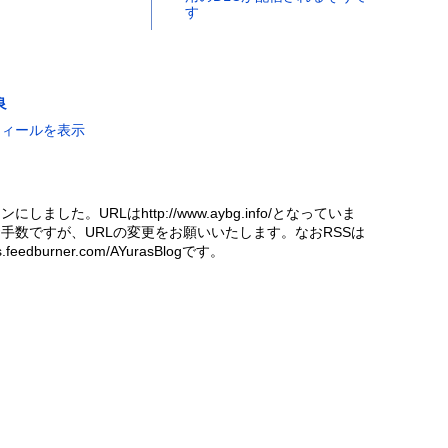
す
良
フィールを表示
にしました。URLはhttp://www.aybg.info/となっていま
手数ですが、URLの変更をお願いいたします。なおRSSは
eds.feedburner.com/AYurasBlogです。