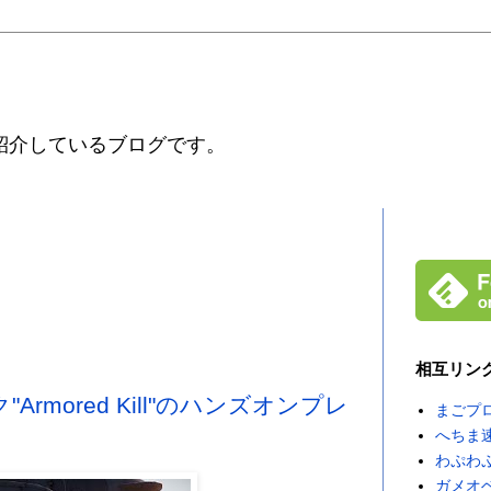
紹介しているブログです。
相互リン
ック"Armored Kill"のハンズオンプレ
まごプ
へちま
わぷわ
ガメオ