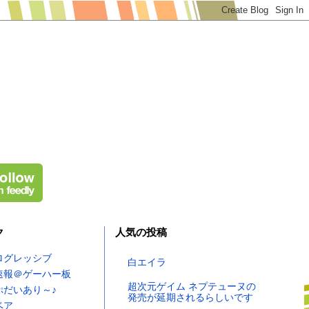
ク
人気の投稿
ログレッシブ
白エイラ
速報＠ゲーハー板
超次元ゲイム ネプテューヌの
ぷだいあり～♪
発売が延期されるらしいです
ベア