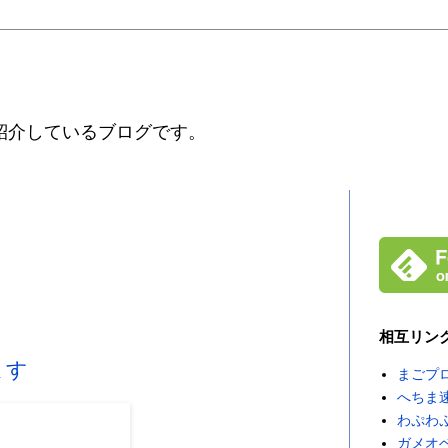
紹介しているブログです。
相互リン
ます
まごプ
へちま
わぷわ
ガメオ