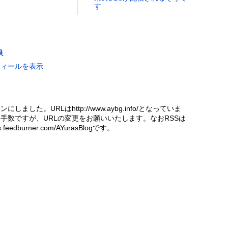
す
良
フィールを表示
にしました。URLはhttp://www.aybg.info/となっていま
手数ですが、URLの変更をお願いいたします。なおRSSは
eds.feedburner.com/AYurasBlogです。