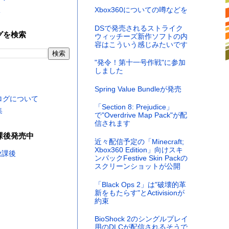
く
Xbox360についての噂などを
DSで発売されるストライク
グを検索
ウィッチーズ新作ソフトの内
容はこういう感じみたいです
"発令！第十一号作戦"に参加
しました
Spring Value Bundleが発売
ログについて
「Section 8: Prejudice」
集
で"Overdrive Map Pack"が配
信されます
課後発売中
近々配信予定の「Minecraft;
Xbox360 Edition」向けスキ
ンパックFestive Skin Packの
スクリーンショットが公開
「Black Ops 2」は"破壊的革
新をもたらす"とActivisionが
約束
BioShock 2のシングルプレイ
用のDLCが配信されるそうで