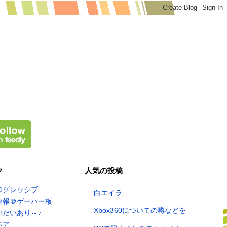
ク
人気の投稿
ログレッシブ
白エイラ
速報＠ゲーハー板
Xbox360についての噂などを
ぷだいあり～♪
ベア