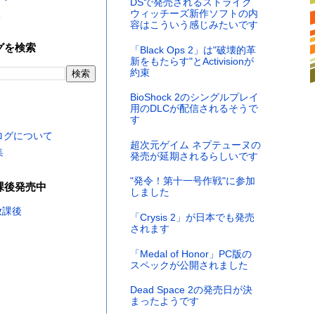
DSで発売されるストライク
く
ウィッチーズ新作ソフトの内
容はこういう感じみたいです
グを検索
「Black Ops 2」は"破壊的革
新をもたらす"とActivisionが
約束
BioShock 2のシングルプレイ
用のDLCが配信されるそうで
す
ログについて
超次元ゲイム ネプテューヌの
集
発売が延期されるらしいです
"発令！第十一号作戦"に参加
課後発売中
しました
「Crysis 2」が日本でも発売
されます
「Medal of Honor」PC版の
スペックが公開されました
Dead Space 2の発売日が決
まったようです