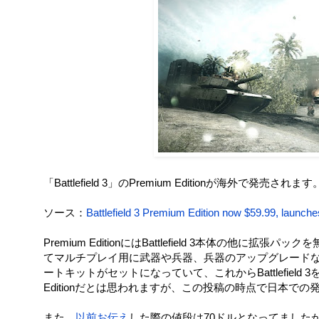
「Battlefield 3」のPremium Editionが海外で発売されます
ソース：
Battlefield 3 Premium Edition now $59.99, launche
Premium EditionにはBattlefield 3本体の他に拡張パ
てマルチプレイ用に武器や兵器、兵器のアップグレード
ートキットがセットになっていて、これからBattlefiel
Editionだとは思われますが、この投稿の時点で日本で
また、
以前お伝え
した際の値段は70ドルとなってましたが、J