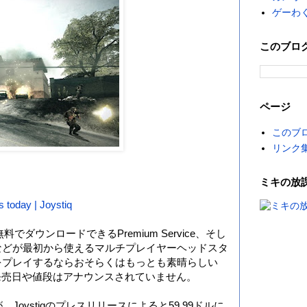
ゲーわ
このブロ
ページ
このブ
リンク
。
ミキの放
s today | Joystiq
ックを無料でダウンロードできるPremium Service、そし
などが最初から使えるマルチプレイヤーヘッドスタ
d 3をプレイするならおそらくはもっとも素晴らしい
の発売日や値段はアナウンスされていません。
oystiqのプレスリリースによると59,99ドルに